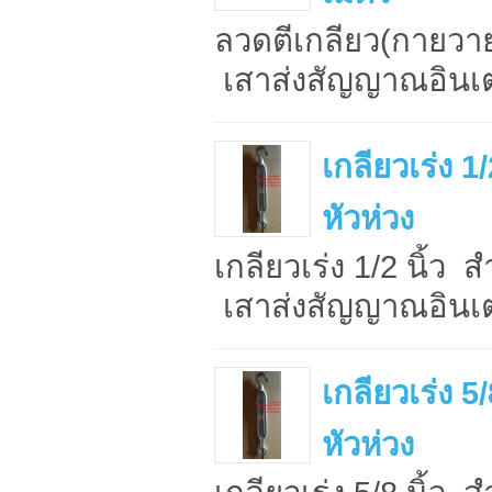
ลวดตีเกลียว(กายวา
เสาส่งสัญญาณอินเตอ
เกลียวเร่ง 1
หัวห่วง
เกลียวเร่ง 1/2 นิ้
เสาส่งสัญญาณอินเตอ
เกลียวเร่ง 5
หัวห่วง