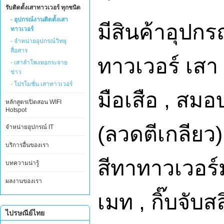
รับติดตั้งเสาทาวเวอร์ ทุกชนิด
- อุปกรณ์งานติดตั้งเสา
มีสินค้าอุปกรณ
ทาวเวอร์
- จำหน่ายอุปกรณ์วิทยุ
สื่อสาร
ทาวเวอร์ เสา 
- เสาลำโพงหอกระจาย
ข่าว
- โปรโมชั่น เสาทาวเวอร์
มือเสือ , สมอ
หลักสูตรเปิดสอน WIFI
Hotspot
(ลวดตีเกลียว
จำหน่ายอุปกรณ์ IT
บริการอื่นของเรา
สีทาทาวเวอร์ม
บทความน่ารู้
ผลงานของเรา
เมท , กิ๊บจับ
ไปรษณีย์ไทย