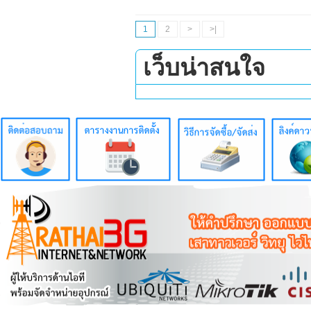
1
2
>
>|
เว็บน่าสนใจ