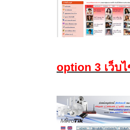
option 3 เว็บ