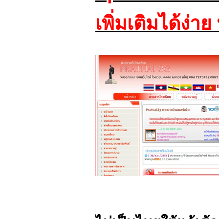
เพิ่มเติมได้ง