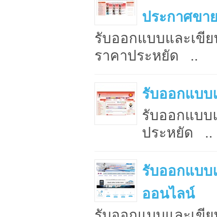
ประกาศขายส
รับออกแบบและเขียน
ราคาประหยัด ..
รับออกแบบแ
รับออกแบบแ
ประหยัด ..
รับออกแบบแ
ออนไลน์
รับออกแบบและเขียน