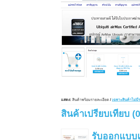
แสดง:
สินค้าพร้อมรายละเอียด
/
เฉพาะสินค้าไม่มี
สินค้าเปรียบเทียบ (0
รับออกแบบแล