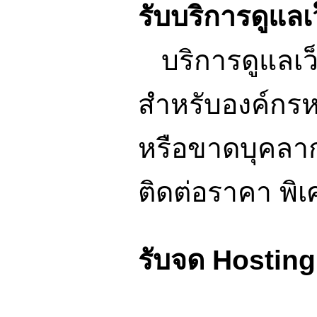
รับบริการดูแลเ
บริการดูแลเว็
สำหรับองค์กรหร
หรือขาดบุคลา
ติดต่อราคา
พิ
รับจด Hostin