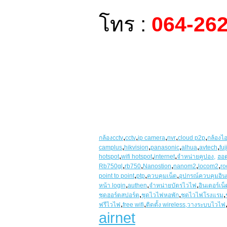
โทร :
064-26
,
,
,
,
,
กล้องcctv
cctv
ip camera
nvr
cloud p2p
กล้องไอ
,
,
,
,
,
camplus
hikvision
panasonic
alhua
avtech
fuj
,
,
,
hotspot
wifi hotspot
internet
จำหน่ายคูปอง,
ฮอ
,
,
,
,
,
Rb750gl
rb750
Nanostion
nanom2
locom2
ro
,
,
,
point to point
ptp
ควบคุมเน็ต
อุปกรณ์ควบคุมอินเ
,
,
,
หน้า login
authen
จำหน่ายบัตรไวไฟ
อินเตอร์เน
,
,
,
ชุดฮอร์ตสปอร์ต
ชุดไวไฟหอพัก
ชุดไวไฟโรงแรม
,
,
ฟรีไวไฟ
free wifi
ติดตั้ง wireless,วางระบบไวไฟ
airnet